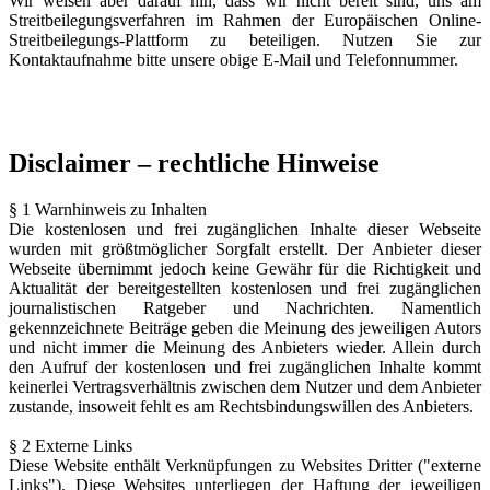
Wir weisen aber darauf hin, dass wir nicht bereit sind, uns am
Streitbeilegungsverfahren im Rahmen der Europäischen Online-
Streitbeilegungs-Plattform zu beteiligen. Nutzen Sie zur
Kontaktaufnahme bitte unsere obige E-Mail und Telefonnummer.
Disclaimer – rechtliche Hinweise
§ 1 Warnhinweis zu Inhalten
Die kostenlosen und frei zugänglichen Inhalte dieser Webseite
wurden mit größtmöglicher Sorgfalt erstellt. Der Anbieter dieser
Webseite übernimmt jedoch keine Gewähr für die Richtigkeit und
Aktualität der bereitgestellten kostenlosen und frei zugänglichen
journalistischen Ratgeber und Nachrichten. Namentlich
gekennzeichnete Beiträge geben die Meinung des jeweiligen Autors
und nicht immer die Meinung des Anbieters wieder. Allein durch
den Aufruf der kostenlosen und frei zugänglichen Inhalte kommt
keinerlei Vertragsverhältnis zwischen dem Nutzer und dem Anbieter
zustande, insoweit fehlt es am Rechtsbindungswillen des Anbieters.
§ 2 Externe Links
Diese Website enthält Verknüpfungen zu Websites Dritter ("externe
Links"). Diese Websites unterliegen der Haftung der jeweiligen